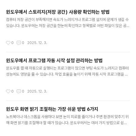
주요 글 목록
윈도우에서 스토리지(저장 공간) 사용량 확인하는 방법
글 내용
컴퓨터 저장 공간이 부족해지면 속도가 느려지거나 프로그램 설치에 문제가 생길 수
있습니다. 윈도우에는 저장 공간을 한눈에 확인하고 항목별로 어떤 파일이 많은 공간
을 차지하는지 분석할 수 있는 기능이 제공됩니다. 아래에서는 저장 공간을 확인하는
가장 쉬운 방법을 소개합니다.1. 설정 메뉴에서 저장 공간 확인윈도우 기본 기능만으
작성시간
0
0
2025. 12. 3.
로도 사용량을 쉽게 확인할 수 있습니다.설정 → 시스템 → 저장 공간현재 드라이브
의 총 용량과 남은 공간 표시2. 항목별 사용량 분석어떤 항목이 많은 용량을 차지하
는지 확인할 수 있습니다.앱 및 기능임시 파일사진, 동영상문서, 기타 파일 등3. 임시
윈도우에서 프로그램 자동 시작 설정 관리하는 방법
파일 정리 바로가기임시 파일은 정기적으로 삭제하면 저장 공간을 쉽게 확보할 수 있
글 내용
습니다.저장 공간 → 임시 파일 클릭캐시, 업데이트 파일..
윈도우를 켤 때 자동으로 실행되는 프로그램이 많으면 부팅 속도가 느려지고 컴퓨터
성능에도 영향을 줄 수 있습니다. 작업 효율을 높이기 위해 자동 시작 프로그램을 관
리하는 방법을 정리했습니다.1. 작업 관리자에서 자동 시작 프로그램 확인하기윈도우
는 작업 관리자에서 자동 실행 여부를 손쉽게 관리할 수 있습니다.Ctrl + Shift + Es
작성시간
0
0
2025. 12. 3.
c 눌러 작업 관리자 실행상단 탭에서 시작 프로그램 선택현재 자동 실행 중인 프로그
램 목록 확인 가능2. 불필요한 프로그램 자동 실행 끄기사용하지 않거나 중요하지 않
은 프로그램은 꺼두는 것이 좋습니다.리스트에서 항목 선택오른쪽 아래 사용 안 함
윈도우 화면 밝기 조절하는 가장 쉬운 방법 6가지
클릭부팅 속도 향상 효과 있음3. 영향도 확인해 우선순위 정리각 프로그램이 부팅 속
글 내용
도에 얼마나 영향을 주는지 확인할 수 있습니다...
노트북이나 데스크톱을 사용하다 보면 눈의 피로를 줄이거나 주변 환경에 맞추기 위
해 화면 밝기를 조절해야 할 때가 많습니다. 윈도우에서는 여러 가지 방법으로 쉽게
밝기를 조절할 수 있습니다. 아래에서는 가장 간단하고 실용적인 밝기 조절 방법을
소개합니다.1. 빠른 설정(퀵 패널)에서 조절가장 빠르게 밝기를 조절할 수 있는 방법