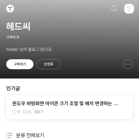
검색하기
티스토리
헤드씨
구독자
0
headc 님의 블로그 입니다.
구독하기
방명록
신고하기 레이어
열기
인기글
윈도우 바탕화면 아이콘 크기 조절 및 배치 변경하는 방
법
0
0
조회
1
분류 전체보기