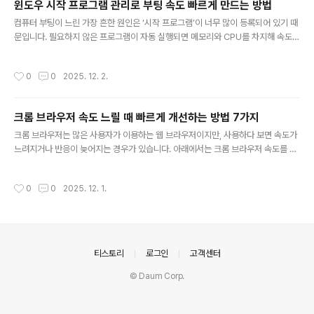
윈도우 시작 프로그램 관리로 부팅 속도 빠르게 만드는 방법
린샷” 폴더에 자동 저장3. 활성 창만 캡처: Alt + PrtScn현재 사용 중인 창만 깔끔
글 내용
하게 캡처할 ..
컴퓨터 부팅이 느린 가장 흔한 원인은 ‘시작 프로그램’이 너무 많이 등록되어 있기 때
문입니다. 필요하지 않은 프로그램이 자동 실행되면 메모리와 CPU를 차지해 속도
저하를 유발합니다. 아래는 시작 프로그램을 관리해 부팅 속도를 빠르게 만드는 방법
입니다.1. 작업 관리자에서 시작 프로그램 확인하기윈도우는 시작 프로그램을 바로
작성시간
0
0
2025. 12. 2.
확인할 수 있는 기능을 제공합니다.키보드에서 Ctrl + Shift + Esc 눌러 작업 관리
자 실행상단 메뉴 중 ‘시작 프로그램’ 탭 선택2. 불필요한 자동 실행 프로그램 비활성
화자동으로 실행될 필요가 없는 프로그램은 비활성화하는 것이 좋습니다.상태 열에
크롬 브라우저 속도 느릴 때 빠르게 개선하는 방법 7가지
서 ‘사용’으로 되어 있는 항목 확인필요 없는 항목을 선택 후 ‘사용 안 함’ 클릭메신저,
글 내용
게임 런처, 클라우드 앱 등이 대표적3...
크롬 브라우저는 많은 사용자가 이용하는 웹 브라우저이지만, 사용하다 보면 속도가
느려지거나 반응이 늦어지는 경우가 있습니다. 아래에서는 크롬 브라우저 속도를 빠
르게 개선할 수 있는 실용적인 방법들을 정리했습니다.1. 불필요한 확장 프로그램 제
거하기확장 프로그램이 많으면 메모리를 많이 사용하여 속도가 느려질 수 있습니다.
작성시간
0
0
2025. 12. 1.
주소창에 chrome://extensions 입력사용하지 않는 확장 프로그램 ‘제거’ 클릭2.
브라우저 캐시 및 쿠키 삭제오래된 캐시와 쿠키가 쌓이면 로딩 속도에 영향을 줍니
다.설정 → 개인정보 및 보안 → 인터넷 사용 기록 삭제캐시된 이미지, 파일, 쿠키 선
택 후 삭제3. 하드웨어 가속 기능 끄기일부 PC에서는 하드웨어 가속 기능이 성능 저
하를 일으킬 수 있습니다.설정 → 시스템“가능한 ..
의안내
티스토리
로그인
고객센터
© Daum Corp.