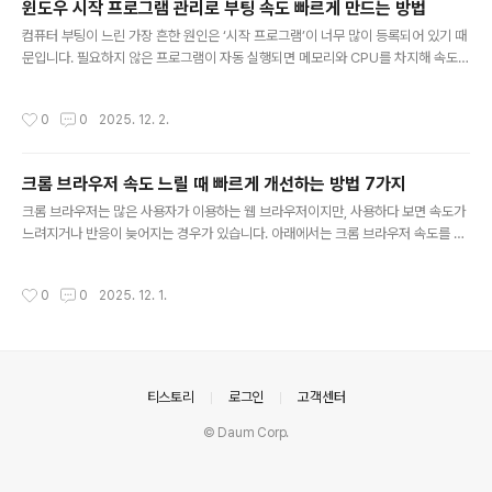
윈도우 시작 프로그램 관리로 부팅 속도 빠르게 만드는 방법
린샷” 폴더에 자동 저장3. 활성 창만 캡처: Alt + PrtScn현재 사용 중인 창만 깔끔
글 내용
하게 캡처할 ..
컴퓨터 부팅이 느린 가장 흔한 원인은 ‘시작 프로그램’이 너무 많이 등록되어 있기 때
문입니다. 필요하지 않은 프로그램이 자동 실행되면 메모리와 CPU를 차지해 속도
저하를 유발합니다. 아래는 시작 프로그램을 관리해 부팅 속도를 빠르게 만드는 방법
입니다.1. 작업 관리자에서 시작 프로그램 확인하기윈도우는 시작 프로그램을 바로
작성시간
0
0
2025. 12. 2.
확인할 수 있는 기능을 제공합니다.키보드에서 Ctrl + Shift + Esc 눌러 작업 관리
자 실행상단 메뉴 중 ‘시작 프로그램’ 탭 선택2. 불필요한 자동 실행 프로그램 비활성
화자동으로 실행될 필요가 없는 프로그램은 비활성화하는 것이 좋습니다.상태 열에
크롬 브라우저 속도 느릴 때 빠르게 개선하는 방법 7가지
서 ‘사용’으로 되어 있는 항목 확인필요 없는 항목을 선택 후 ‘사용 안 함’ 클릭메신저,
글 내용
게임 런처, 클라우드 앱 등이 대표적3...
크롬 브라우저는 많은 사용자가 이용하는 웹 브라우저이지만, 사용하다 보면 속도가
느려지거나 반응이 늦어지는 경우가 있습니다. 아래에서는 크롬 브라우저 속도를 빠
르게 개선할 수 있는 실용적인 방법들을 정리했습니다.1. 불필요한 확장 프로그램 제
거하기확장 프로그램이 많으면 메모리를 많이 사용하여 속도가 느려질 수 있습니다.
작성시간
0
0
2025. 12. 1.
주소창에 chrome://extensions 입력사용하지 않는 확장 프로그램 ‘제거’ 클릭2.
브라우저 캐시 및 쿠키 삭제오래된 캐시와 쿠키가 쌓이면 로딩 속도에 영향을 줍니
다.설정 → 개인정보 및 보안 → 인터넷 사용 기록 삭제캐시된 이미지, 파일, 쿠키 선
택 후 삭제3. 하드웨어 가속 기능 끄기일부 PC에서는 하드웨어 가속 기능이 성능 저
하를 일으킬 수 있습니다.설정 → 시스템“가능한 ..
의안내
티스토리
로그인
고객센터
© Daum Corp.