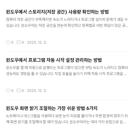
주요 글 목록
윈도우에서 스토리지(저장 공간) 사용량 확인하는 방법
글 내용
컴퓨터 저장 공간이 부족해지면 속도가 느려지거나 프로그램 설치에 문제가 생길 수
있습니다. 윈도우에는 저장 공간을 한눈에 확인하고 항목별로 어떤 파일이 많은 공간
을 차지하는지 분석할 수 있는 기능이 제공됩니다. 아래에서는 저장 공간을 확인하는
가장 쉬운 방법을 소개합니다.1. 설정 메뉴에서 저장 공간 확인윈도우 기본 기능만으
작성시간
0
0
2025. 12. 3.
로도 사용량을 쉽게 확인할 수 있습니다.설정 → 시스템 → 저장 공간현재 드라이브
의 총 용량과 남은 공간 표시2. 항목별 사용량 분석어떤 항목이 많은 용량을 차지하
는지 확인할 수 있습니다.앱 및 기능임시 파일사진, 동영상문서, 기타 파일 등3. 임시
윈도우에서 프로그램 자동 시작 설정 관리하는 방법
파일 정리 바로가기임시 파일은 정기적으로 삭제하면 저장 공간을 쉽게 확보할 수 있
글 내용
습니다.저장 공간 → 임시 파일 클릭캐시, 업데이트 파일..
윈도우를 켤 때 자동으로 실행되는 프로그램이 많으면 부팅 속도가 느려지고 컴퓨터
성능에도 영향을 줄 수 있습니다. 작업 효율을 높이기 위해 자동 시작 프로그램을 관
리하는 방법을 정리했습니다.1. 작업 관리자에서 자동 시작 프로그램 확인하기윈도우
는 작업 관리자에서 자동 실행 여부를 손쉽게 관리할 수 있습니다.Ctrl + Shift + Es
작성시간
0
0
2025. 12. 3.
c 눌러 작업 관리자 실행상단 탭에서 시작 프로그램 선택현재 자동 실행 중인 프로그
램 목록 확인 가능2. 불필요한 프로그램 자동 실행 끄기사용하지 않거나 중요하지 않
은 프로그램은 꺼두는 것이 좋습니다.리스트에서 항목 선택오른쪽 아래 사용 안 함
윈도우 화면 밝기 조절하는 가장 쉬운 방법 6가지
클릭부팅 속도 향상 효과 있음3. 영향도 확인해 우선순위 정리각 프로그램이 부팅 속
글 내용
도에 얼마나 영향을 주는지 확인할 수 있습니다...
노트북이나 데스크톱을 사용하다 보면 눈의 피로를 줄이거나 주변 환경에 맞추기 위
해 화면 밝기를 조절해야 할 때가 많습니다. 윈도우에서는 여러 가지 방법으로 쉽게
밝기를 조절할 수 있습니다. 아래에서는 가장 간단하고 실용적인 밝기 조절 방법을
소개합니다.1. 빠른 설정(퀵 패널)에서 조절가장 빠르게 밝기를 조절할 수 있는 방법